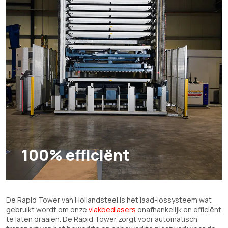
100% efficiënt
De Rapid Tower van Hollandsteel is het laad-lossysteem wat
gebruikt wordt om onze
vlakbedlasers
onafhankelijk en efficiënt
te laten draaien. De Rapid Tower zorgt voor automatisch