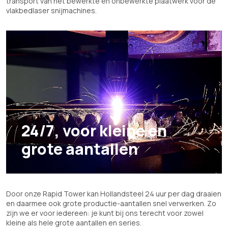
transport van het bewerkte en onbewerkte plaatwerk voor de
vlakbedlaser snijmachines.
24/7, voor kleine en
grote aantallen
Door onze Rapid Tower kan Hollandsteel 24 uur per dag draaien
en daarmee ook grote productie-aantallen snel verwerken. Zo
zijn we er voor iedereen: je kunt bij ons terecht voor zowel
kleine als hele grote aantallen en series.